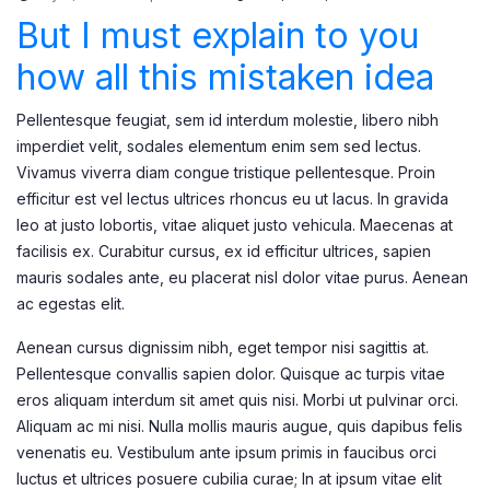
But I must explain to you
how all this mistaken idea
Pellentesque feugiat, sem id interdum molestie, libero nibh
imperdiet velit, sodales elementum enim sem sed lectus.
Vivamus viverra diam congue tristique pellentesque. Proin
efficitur est vel lectus ultrices rhoncus eu ut lacus. In gravida
leo at justo lobortis, vitae aliquet justo vehicula. Maecenas at
facilisis ex. Curabitur cursus, ex id efficitur ultrices, sapien
mauris sodales ante, eu placerat nisl dolor vitae purus. Aenean
ac egestas elit.
Aenean cursus dignissim nibh, eget tempor nisi sagittis at.
Pellentesque convallis sapien dolor. Quisque ac turpis vitae
eros aliquam interdum sit amet quis nisi. Morbi ut pulvinar orci.
Aliquam ac mi nisi. Nulla mollis mauris augue, quis dapibus felis
venenatis eu. Vestibulum ante ipsum primis in faucibus orci
luctus et ultrices posuere cubilia curae; In at ipsum vitae elit