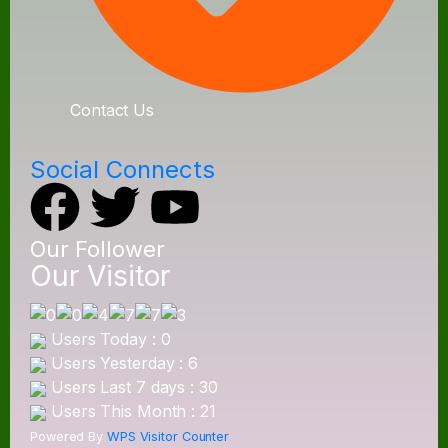
Contact Us
Social Connects
Our Follower
Our Visitor
Users Today : 0
Users Yesterday : 6
Users Last 7 days : 30
Users This Month : 21
Powered By
WPS Visitor Counter